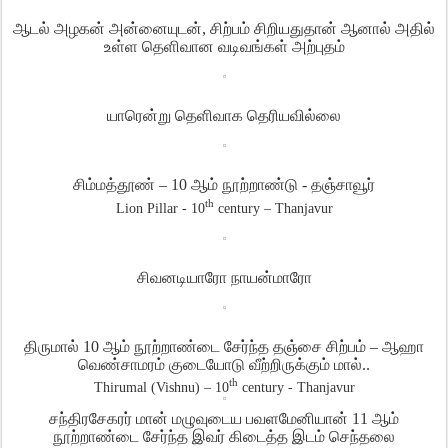
ஆடல் அழகன் அன்னையுடன்
,
சிற்பம் சிறியதுதான் ஆனால் அதில்
உள்ள தெளிவான வடிவங்கள் அற்புதம்
யாரென்று தெளிவாக தெரியவில்லை
சிம்மத்தூண்
– 10
ஆம் நூற்றாண்டு
-
தஞ்சாவூர்
th
Lion Pillar - 10
century – Thanjavur
சிவனடியாரோ நாயன்மாரோ
திருமால்
10
ஆம் நூற்றாண்டை சேர்ந்த தஞ்சை சிற்பம்
–
ஆஹா
வெண்சாமரம் குடையோடு வீற்றிருக்கும் மால்
..
th
Thirumal (Vishnu) – 10
century - Thanjavur
சந்திரசேகரர் மான் மழுவுடைய பவளமேனியான்
11
ஆம்
நூற்றாண்டை சேர்ந்த இவர் கிடைத்த இடம் செந்தலை