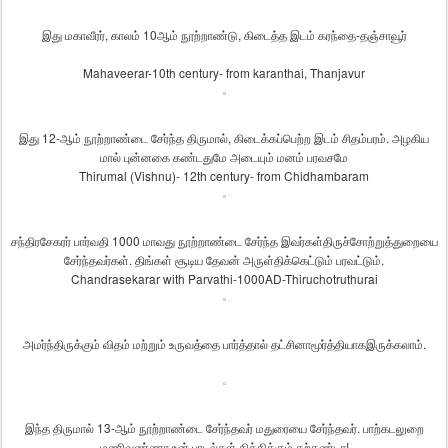
இது
மகாவீரர்
,
காலம்
10
ஆம்
நூற்றாண்டு
,
கிடைத்த
இடம்
கரந்தை
-
தஞ்சாவூர்
Mahaveerar-10th century- from karanthai, Thanjavur
இது
12-
ஆம்
நூற்றாண்டை
சேர்ந்த
திருமால்
,
கிடைக்கப்பெற்ற
இடம்
சிதம்பரம்
.
அழகிய
மால்
புன்னகை
கண்டதுமே
அடையும்
மனம்
பரவசமே
Thirumal (Vishnu)- 12th century- from Chidhambaram
சந்திரசேகரர்
பார்வதி
1000
மாவது
நூற்றாண்டை
சேர்ந்த
இவர்கள்
திருச்சோற்றுத்துறையை
சேர்ந்தவர்கள்
.
திங்கள்
சூடிய
தேவன்
அருள்
திக்கெட்டும்
பரவட்டும்
.
Chandrasekarar with Parvathi-1000AD-Thiruchotruthurai
அமர்ந்திருக்கும்
விதம்
மற்றும்
உருவத்தை
பார்த்தால்
தட்சினாமூர்த்தியாக
இருக்கலாம்
.
இந்த
திருமால்
13-
ஆம்
நூற்றாண்டை
சேர்ந்தவர்
மதுரையை
சேர்ந்தவர்
.
பாற்கடலுறை
மணிவண்ணா
உன்
பாடல்கள்
தித்திக்கும்
கற்கண்டா
!