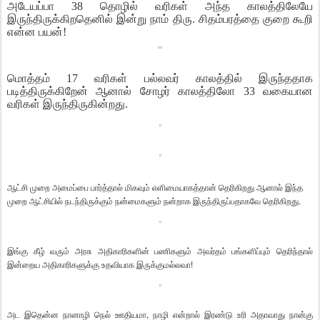
அடேயப்பா 38 தொழில் வரிகள் அந்த காலத்திலேயே
இருந்திருக்கிறதெனில் இன்று நாம் திரு. சிதம்பரத்தை குறை கூறி
என்ன பயன்!
மொத்தம் 17 வரிகள் பல்லவர் காலத்தில் இருந்ததாக
படித்திருக்கிறேன் ஆனால் சோழர் காலத்திலோ 33 வகையான
வரிகள் இருந்திருகின்றது.
ஆட்சி முறை அமைப்பை பார்த்தால் மிகவும் எளிமையாகத்தான் தெரிகிறது ஆனால் இந்த
முறை ஆட்சியில் நடந்திருக்கும் நன்மைகளும் நன்றாக இருந்திருப்பதாகவே தெரிகிறது.
இங்கு கீழ் வரும் அரசு அதிகாரிகளின் பணிகளும் அவர்தம் பங்களிப்பும் தெரிந்தால்
இன்றைய அதிகாரிகளுக்கு உதவியாக இருக்குமல்லவா!
அட இதென்ன நானாழி நெல் ஊதியமா, நாழி என்றால்
இரண்டு உரி அதாவாது நான்கு