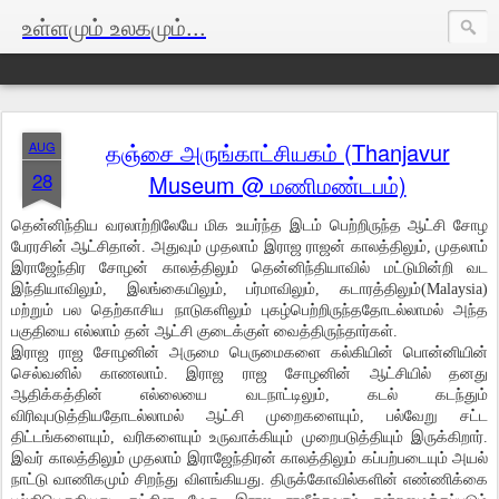
உள்ளமும் உலகமும்...
தஞ்சை அருங்காட்சியகம் (Thanjavur
AUG
28
Museum @ மணிமண்டபம்)
தென்னிந்திய வரலாற்றிலேயே மிக உயர்ந்த இடம் பெற்றிருந்த ஆட்சி சோழ
பேரரசின் ஆட்சிதான். அதுவும் முதலாம் இராஜ ராஜன் காலத்திலும், முதலாம்
இராஜேந்திர சோழன் காலத்திலும் தென்னிந்தியாவில் மட்டுமின்றி வட
இந்தியாவிலும், இலங்கையிலும், பர்மாவிலும், கடாரத்திலும்(Malaysia)
மற்றும் பல தெற்காசிய நாடுகளிலும் புகழ்பெற்றிருந்ததோடல்லாமல் அந்த
பகுதியை எல்லாம் தன் ஆட்சி குடைக்குள் வைத்திருந்தார்கள்.
இராஜ ராஜ சோழனின் அருமை பெருமைகளை கல்கியின் பொன்னியின்
செல்வனில் காணலாம். இராஜ ராஜ சோழனின் ஆட்சியில் தனது
ஆதிக்கத்தின் எல்லையை வடநாட்டிலும், கடல் கடந்தும்
விரிவுபடுத்தியதோடல்லாமல் ஆட்சி முறைகளையும், பல்வேறு சட்ட
திட்டங்களையும், வரிகளையும் உருவாக்கியும் முறைபடுத்தியும் இருக்கிறார்.
இவர் காலத்திலும் முதலாம் இராஜேந்திரன் காலத்திலும் கப்பற்படையும் அயல்
நாட்டு வாணிகமும் சிறந்து விளங்கியது. திருக்கோவில்களின் எண்ணிக்கை