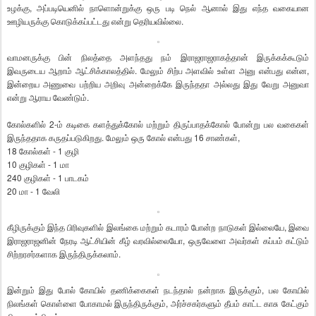
உழக்கு, அப்படியெனில் நாளொன்றுக்கு ஒரு படி நெல் ஆனால் இது எந்த வகையான
ஊழியருக்கு கொடுக்கப்பட்டது என்று தெரியவில்லை.
வாமனருக்கு பின் நிலத்தை அளந்தது நம் இராஜராஜராகத்தான் இருக்கக்கூடும்
இவருடைய ஆறாம் ஆட்சிக்காலத்தில். மேலும் சிற்ப அளவில் உள்ள அனு என்பது என்ன,
இன்றைய அணுவை பற்றிய அறிவு அன்றைக்கே இருந்ததா அல்லது இது வேறு அனுவா
என்று ஆராய வேண்டும்.
கோல்களில் 2-ம் கடிகை களத்துக்கோல் மற்றும் திருப்பாதக்கோல் போன்று பல வகைகள்
இருந்ததாக கருதப்படுகிறது. மேலும் ஒரு கோல் என்பது 16 சாண்கள்,
18 கோல்கள் - 1 குழி
10 குழிகள் - 1 மா
240 குழிகள் - 1 பாடகம்
20 மா - 1 வேலி
கீழிருக்கும் இந்த பிரிவுகளில் இலங்கை மற்றும் கடாரம் போன்ற நாடுகள் இல்லையே, இவை
இராஜராஜனின் நேரடி ஆட்சியின் கீழ் வரவில்லையோ, ஒருவேளை அவர்கள் கப்பம் கட்டும்
சிற்றரசர்களாக இருந்திருக்கலாம்.
இன்றும் இது போல் கோயில் தணிக்கைகள் நடந்தால் நன்றாக இருக்கும், பல கோயில்
நிலங்கள் கொள்ளை போகாமல் இருந்திருக்கும், அர்ச்சகர்களும் தீபம் காட்ட காசு கேட்கும்