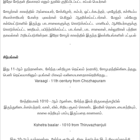
இதோ சேந்தன் திவாகரம் எனும் நூலில் குறிப்பிடப்பட்ட கப்பல் பெயர்கள்
சோழர்கள் காலத்தில் அவ்வையார், சேக்கிழார், கம்பர், ஒட்டக்கூத்தர், புகழேந்தி, கச்சியப்ப
சிவாச்சாரியார் போன்ற புலவர்கள் பெரிதும் ஆதரிக்கப்பட்டார்கள். மேலும் பல்வேறு
கல்வெட்டுகளில் இருந்து பாடசாலைகளுக்கு கொடுக்கப்பட்ட மானியம், ஆசிரியர்களுக்கு
கொடுக்கப்பட்ட ஊதியம், பயிற்ற்விக்கப்பட்ட பாடங்கள், பாட சாலைகள், கல்லூரிகள் பற்றின
தகவல்கள் அறியப்படுகின்றன. இதோ சோழர் காலத்தில் இருந்த இலக்கியங்களின் பட்டியல்
சிற்பங்கள்
இது
11-
ஆம்
நூற்றாண்டை
சேர்ந்த
பன்றிமுக
தெய்வம்
(
வராகி
),
சோழபுரத்தில்
கிடைத்தது
.
பெண்
தெய்வமாகினும்
புயங்கள்
மிகவும்
வலிமையானதாக
தெரிகிறது
...
Varaagi - 11th century from Chozhapuram
சேத்திரபாலர்
1010 -
ஆம்
ஆண்டை
சேர்ந்த
இவர்
திருவலஞ்சுழியில்
இருந்து
கிடைக்கபெற்றார்
.
வாள்
,
வில்
,
சிறிய
சூலம்
கொண்ட
இவரின்
தொடையை
சுற்றியும்
,
காலை
சுற்றியும்
பாம்பு
இருப்பதை
காணலாம்
.
Kshetra baalar - 1010 from Thiruvazhanjuli
இது
10-
ஆம்
நூற்றாண்டை
சேர்ந்த
சூரியன்
,
கிடைக்கபெற்ற
இடம்
சிவபுரம்
காஞ்சி