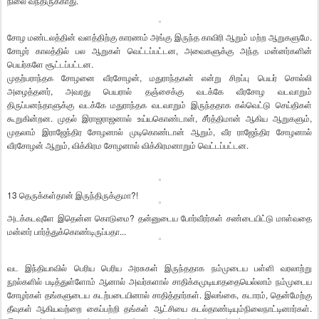
நிலை வந்திருக்காது.
சோழ மண்டலத்தின் வளத்திற்கு காரணம் அங்கு இருந்த காவிரி ஆறும் மற்ற ஆறுகளுமே.
சோழர் காலத்தில் பல ஆறுகள் வெட்டப்பட்டன, அவைகளுக்கு அந்த மன்னர்களின்
பெயர்களே சூட்டப்பட்டன.
முதற்பராந்தக சோழனை வீரசோழன், மதுராந்தகன் என்று சிறப்பு பெயர் சொல்லி
அழைத்தனர், அவரது பெயரால் தஞ்சைக்கு வடக்கே வீரசோழ வடவாறும்
திருப்பனந்தாளுக்கு வடக்கே மதுராந்தக வடவாறும் இருந்ததாக கல்வெட்டு செய்திகள்
கூறுகின்றன. முதல் இராஜராஜனால் உய்யகொண்டான், சீர்த்திமான் ஆகிய ஆறுகளும்,
முதலாம் இராஜேந்திர சோழனால் முடிகொண்டான் ஆறும், வீர ராஜேந்திர சோழனால்
வீரசோழன் ஆறும், விக்கிரம சோழனால் விக்கிரமனாறும் வெட்டப்பட்டன.
13 தெருக்கள்தான் இருந்திருக்குமா?!
அடக்கடவுளே இதென்ன கொடுமை? தன்னுடைய போர்வீரர்கள் சண்டையிட்டு மாள்வதை
மன்னர் பார்த்துக்கொண்டிருப்பதா...
வட இந்தியாவில் பெரிய பெரிய அரசுகள் இருந்ததாக நம்முடைய பள்ளி வரலாற்று
நூல்களில் படித்துள்ளோம் ஆனால் அவர்களால் சாதிக்கமுடியாததையெல்லாம் நம்முடைய
சோழர்கள் தங்களுடைய கடற்படையினால் சாதித்தார்கள். இலங்கை, கடாரம், தென்மேற்கு
தீவுகள் ஆகியவற்றை கைப்பற்றி தங்கள் ஆட்சியை கடல்தாண்டியும்நிலைநாட்டினார்கள்.