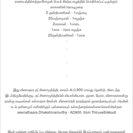
நாணயத்தில்
உத்தமசோழன்
பெயர்
கிரந்த
எழுத்தில்
பொறிக்கப்பட்டிருக்கும்
.
காசுகளின்
அளவுமுறை
2
குன்றிமணிகள்
- 1
மஞ்சாடி
20
மஞ்சாடிகள்
- 1
கழஞ்சு
2
காசுகள்
- 1
மாடை
1
காசு
-
அரை
கழஞ்சு
20
குன்றிமணிகள்
- 1
காசு
இது
வீணாதார
தட்சிணாமூர்த்தி
,
காலம்
கி
.
பி
.900
மாவது
ஆண்டு
,
கிடைத்த
இடம்
திருவேதிக்குடி
.
தட்சிணாமூர்த்தியில்
வியாக்கியான
,
ஞான
,
யோக
,
வீணாதார
என்று
நான்கு
வடிவங்கள்
உள்ளதாக
கேள்வி
.
வீணையின்
நாதத்தால்
ஞானத்தை
பரப்பும்
அவரின்
உடல்
நளினமும்
வசீகரிக்கும்
புன்னகையும்
உள்ளத்தை
கொள்ளைகொள்கின்றன
veenathaara Dhakshinamurthy - AD900- from Thiruvethikkudi
இவர்
யாரென
குறிப்பிடப்படவில்லை
.
தியான
நிலையில்
இருப்பதாலும்
மூன்று
தலைகள்