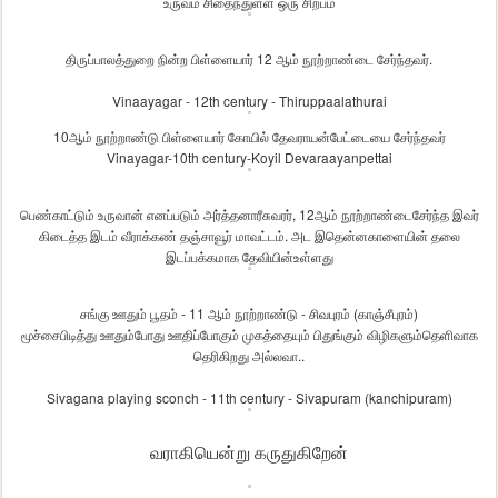
உருவம்
சிதைந்துள்ள
ஒரு
சிற்பம்
திருப்பாலத்துறை
நின்ற
பிள்ளையார்
12
ஆம்
நூற்றாண்டை
சேர்ந்தவர்
.
Vinaayagar - 12th century - Thiruppaalathurai
10
ஆம்
நூற்றாண்டு
பிள்ளையார்
கோயில்
தேவராயன்பேட்டையை
சேர்ந்தவர்
Vinayagar-10th century-Koyil Devaraayanpettai
பெண்காட்டும்
உருவான்
எனப்படும்
அர்த்தனாரீசுவரர்
, 12
ஆம்
நூற்றாண்டை
சேர்ந்த
இவர்
கிடைத்த
இடம்
வீராக்கண்
தஞ்சாவூர்
மாவட்டம்
.
அட
இதென்ன
காளையின்
தலை
இடப்பக்கமாக
தேவியின்உள்ளது
சங்கு
ஊதும்
பூதம்
-
11
ஆம்
நூற்றாண்டு
-
சிவபுரம்
(
காஞ்சீபுரம்
)
மூச்சைபிடித்து
ஊதும்போது
ஊதிப்போகும்
முகத்தையும்
பிதுங்கும்
விழிகளும்
தெளிவாக
தெரிகிறது
அல்லவா
..
Sivagana playing sconch - 11th century - Sivapuram (kanchipuram)
வராகியென்று கருதுகிறேன்