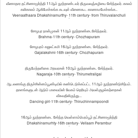
வீணாதார
தட்சிணாமூர்த்தி
11
ஆம்
நூற்றாண்டவர்
திருவலஞ்சுழியை
சேர்ந்தவர்
.
காலம்
கலிகாலம்
ஆகிபோச்சுங்க
கடவுள்
வீணைகூட
காணாமபோச்சுங்க
..
Veenaathaara Dhakshinamurthy- 11th century- from Thiruvalanchuli
சோழபுர
நான்முகன்
11
ஆம்
நூற்றாண்டைசேர்ந்தவர்
.
Brahma-11th century- Chozhapuram
சோழபுரம்
கஜலட்சுமி
16
ஆம்
நூற்றாண்டை
சேர்ந்தவர்
.
Gajalakshmi-16th century- Chozhapuram
திருமேற்றளிகை
அரவரசன்
10
ஆம்
நூற்றாண்டை
சேர்ந்தவர்
.
Nagaraja-10th century- Thirumetraligai
ஆடலணங்கு
திருச்சின்னம்பூண்டியில்
கண்டெடுக்கப்பட்ட
11
ஆம்
நூற்றாண்டு
சிற்பம்
.
தாளங்களுடன்
ஆடும்
பாவையின்
வேகம்
தெரியும்
அவள்
குழல்கற்றைகள்
வீசுவதிலிருந்து
...
Dancing girl-11th century- Thiruchinnampoondi
16
ஆம்
நூற்றாண்டை
சேர்ந்த
வெள்ளாம்பெரம்பூர்
தட்சிணாமூர்த்தி
Dhakshinamurhty-16th century- Vellaam Perambur