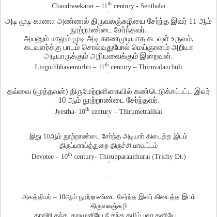
th
Chandrasekarar – 11
century - Senthalai
அடி முடி காணா அண்ணல் திருவலஞ்சுழியை சேர்ந்த இவர்
11
ஆம்
நூற்றாண்டை சேர்ந்தவர்
.
அயனும் மாலும் முடி அடி காணமுடியாத கடவுள் உருவம்
,
கடவுளர்க்கு பாடம் சொல்வதுபோல் மெய்ஞானம் அறியா
அடியாருக்கும் அறியவைக்கும் இறைவன்
.
th
Lingothbhavemurhti – 11
century – Thiruvalanchuli
தவ்வை
(
மூத்தவள்
)
திருமேற்றளிகையில் கண்டெடுக்கப்பட்ட இவர்
10
ஆம் நூற்றாண்டை சேர்ந்தவர்
.
th
Jyestha- 10
century – Thirumetralikai
இது
10
ஆம் நூற்றாண்டை சேர்ந்த அடியார் கிடைத்த இடம்
திருப்பராய்த்துறை திருச்சி மாவட்டம்
th
Devotee – 10
century- Thirupparaaithurai (Trichy Dt.)
அகத்தியர்
– 10
ஆம் நூற்றாண்டை சேர்ந்த இவர் கிடைத்த இடம்
திருவலஞ்சுழி
காவிரி தந்த குறுமுனியே நீ தந்த தமிழ் பலா கனியே
…