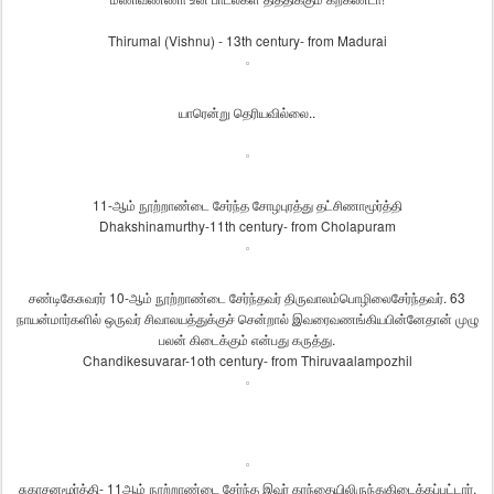
Thirumal (Vishnu) - 13th century- from Madurai
யாரென்று
தெரியவில்லை
..
11-
ஆம்
நூற்றாண்டை
சேர்ந்த
சோழபுரத்து
தட்சிணாமூர்த்தி
Dhakshinamurthy-11th century- from Cholapuram
சண்டிகேசுவரர்
10-
ஆம்
நூற்றாண்டை
சேர்ந்தவர்
திருவாலம்பொழிலை
சேர்ந்தவர்
. 63
நாயன்மார்களில்
ஒருவர்
சிவாலயத்துக்குச்
சென்றால்
இவரை
வணங்கியபின்னேதான்
முழு
பலன்
கிடைக்கும்
என்பது
கருத்து
.
Chandikesuvarar-1oth century- from Thiruvaalampozhil
சுகாசனமூர்த்தி
- 11
ஆம்
நூற்றாண்டை
சேர்ந்த
இவர்
கரந்தையிலிருந்து
கிடைக்கப்பட்டார்
.