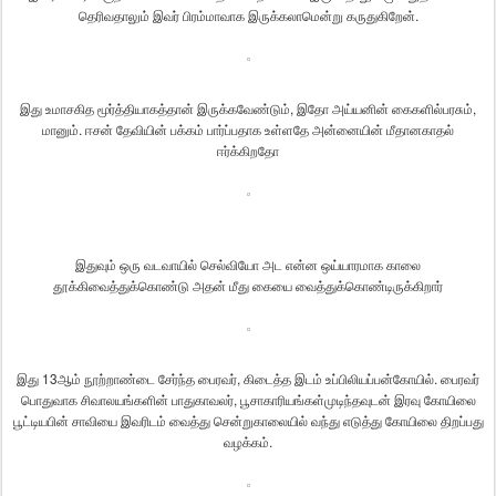
தெரிவதாலும்
இவர்
பிரம்மாவாக
இருக்கலாமென்று
கருதுகிறேன்
.
இது
உமாசகித
மூர்த்தியாகத்தான்
இருக்கவேண்டும்
,
இதோ
அய்யனின்
கைகளில்
பரசும்
,
மானும்
.
ஈசன்
தேவியின்
பக்கம்
பார்ப்பதாக
உள்ளதே
அன்னையின்
மீதான
காதல்
ஈர்க்கிறதோ
இதுவும்
ஒரு
வடவாயில்
செல்வியோ
அட
என்ன
ஒய்யாரமாக
காலை
தூக்கி
வைத்துக்கொண்டு
அதன்
மீது
கையை
வைத்துக்கொண்டிருக்கிறார்
இது
13
ஆம்
நூற்றாண்டை
சேர்ந்த
பைரவர்
,
கிடைத்த
இடம்
உப்பிலியப்பன்
கோயில்
.
பைரவர்
பொதுவாக
சிவாலயங்களின்
பாதுகாவலர்
,
பூசாகாரியங்கள்
முடிந்தவுடன்
இரவு
கோயிலை
பூட்டியபின்
சாவியை
இவரிடம்
வைத்து
சென்று
காலையில்
வந்து
எடுத்து
கோயிலை
திறப்பது
வழக்கம்
.