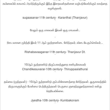
கயிலையில்
சுகமாய்
அமர்ந்திருக்கும்
இந்த
இறைவன்
தன்னை
வழிபடுவோர்க்கும்
சுகத்தை
வழங்குவார்
.
sugaasanar-11th century - Karanthai (Thanjavur)
மேலும்
ஒரு
மாலவன்
இவன்
ஒரு
மாயவன்
..
ரிசப
வாகன
மூர்த்தி
இவர்
11
ஆம்
நூற்றாண்டை
சேர்ந்தவர்
.
விடையேரும்
செல்வர்
...
Rishabavaaganar-11th century- Thanjavur Dt.
10
ஆம்
நூற்றாண்டு
திருப்பாலத்துறை
சண்டிகேசுவரர்
Chandikesuvarar-10th century- Thiruppaalathurai
தவ்வை
(
மூத்தவள்
) - 10
ஆம்
நுற்றாண்டு
கும்பக்கோணத்தை
சேர்ந்தவள்
.
ஓரு
காலத்தில்
திருமகளுக்கும்
மேன்மை
பெற்றிருந்தவள்
பெருமை
குறைந்தது
எந்தகாலம்
என்று
தெரியவில்லை
.
Jyestha-10th century- Kumbakonam