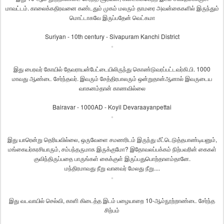
மாவட்டம்
.
காலைக்கதிரவனை
கண்டதும்
முகம்
மலரும்
தாமரை
அவன்
கைகளில்
இருந்தும்
மொட்டாகவே
இருப்பதேன்
வெட்கமா
Suriyan - 10th century - Sivapuram Kanchi District
இது
பைரவர்
கோயில்
தேவராயன்பேட்டையிலிருந்து
கொண்டுவரப்பட்டவர்
கி
.
பி
. 1000
மாவது
ஆண்டை
சேர்ந்தவர்
.
இவரும்
சேத்திரபாலரும்
ஒன்றுதான்
ஆனால்
இவருடைய
வாகனம்தான்
காணவில்லை
Bairavar - 1000AD - Koyil Devaraayanpettai
இது
யாரென்று
தெரியவில்லை
,
ஒருவேளை
சமணரிடம்
இருந்து
மீட்டெடுத்த
பாண்டியனும்
,
மங்கையர்கரசியாரும்
,
சம்பந்தருமாக
இருக்குமோ
?
இதோ
வலப்பக்கம்
நிற்பவரின்
கைகள்
குவிந்திருப்பதை
பாருங்கள்
கைக்குள்
இருப்பது
பொற்தாளம்தானே
.
மந்திரமாவது
நீறு
வானவர்
மேலது
நீறு
....
இது
வடவாயில்
செல்வி
,
காளி
கிடைத்த
இடம்
பழையாறை
10-
ஆம்
நூற்றாண்டை
சேர்ந்த
சிற்பம்