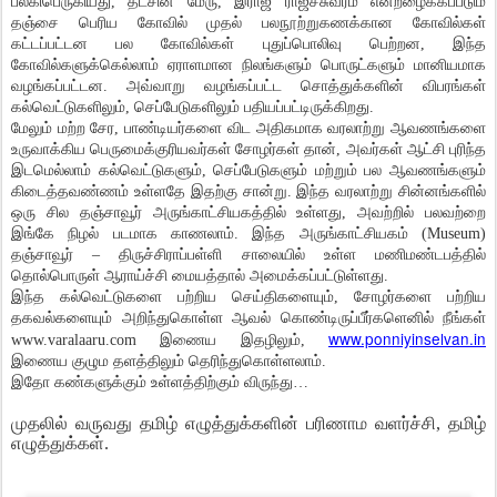
பல்கிபெருகியது, தட்சின மேரு, இராஜ ராஜீச்சுவரம் என்றழைக்கப்படும்
தஞ்சை பெரிய கோவில் முதல் பலநூற்றுகணக்கான கோவில்கள்
கட்டப்பட்டன பல கோவில்கள் புதுப்பொலிவு பெற்றன, இந்த
கோவில்களுக்கெல்லாம் ஏராளமான நிலங்களும் பொருட்களும் மானியமாக
வழங்கப்பட்டன. அவ்வாறு வழங்கப்பட்ட சொத்துக்களின் விபரங்கள்
கல்வெட்டுகளிலும், செப்பேடுகளிலும் பதியப்பட்டிருக்கிறது.
மேலும் மற்ற சேர, பாண்டியர்களை விட அதிகமாக வரலாற்று ஆவணங்களை
உருவாக்கிய பெருமைக்குரியவர்கள் சோழர்கள் தான், அவர்கள் ஆட்சி புரிந்த
இடமெல்லாம் கல்வெட்டுகளும், செப்பேடுகளும் மற்றும் பல ஆவணங்களும்
கிடைத்தவண்ணம் உள்ளதே இதற்கு சான்று. இந்த வரலாற்று சின்னங்களில்
ஒரு சில தஞ்சாவூர் அருங்காட்சியகத்தில் உள்ளது, அவற்றில் பலவற்றை
இங்கே நிழல் படமாக காணலாம். இந்த அருங்காட்சியகம் (Museum)
தஞ்சாவூர் – திருச்சிராப்பள்ளி சாலையில் உள்ள மணிமண்டபத்தில்
தொல்பொருள் ஆராய்ச்சி மையத்தால் அமைக்கப்பட்டுள்ளது.
இந்த கல்வெட்டுகளை பற்றிய செய்திகளையும், சோழர்களை பற்றிய
தகவல்களையும் அறிந்துகொள்ள ஆவல் கொண்டிருப்பீர்களெனில் நீங்கள்
www.ponniyinselvan.in
www.varalaaru.com இணைய இதழிலும்,
இணைய குழும தளத்திலும் தெரிந்துகொள்ளலாம்.
இதோ கண்களுக்கும் உள்ளத்திற்கும் விருந்து…
முதலில் வருவது தமிழ் எழுத்துக்களின் பரிணாம வளர்ச்சி, தமிழ்
எழுத்துக்கள்.