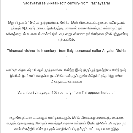
Vadavaayil selvi-kaali-1oth century- from Pazhayaarai
இது
திருமால்
15-
ஆம்
நூற்றாண்டை
சேர்ந்த
இவர்
கிடைக்கபட்டது
இளையபெருமால்
நல்லூர்
அரியலூர்
மாவட்டத்திலிருந்து
.
மாலவன்
கைகளின்
சங்கும்
சக்கரமும்
நம்
உள்ளத்தையும்
உடலையும்
காக்கட்டும்
,
அவனது
புன்னகை
நம்
சோர்வை
நீக்கி
புத்துனர்வு
ஏற்படட்டும்
.
Thirumaal-vishnu-1oth century - from Ilaiyaperumaal nallur Ariyalur District
வலம்புரி
விநாயகர்
10-
ஆம்
நூற்றாண்டை
சேர்ந்த
இவர்
திருப்பூந்துருத்தியை
சேர்ந்தவர்
.
இவரின்
இடக்கரம்
எதையோ
தடவிக்கொண்டிருப்பது
போல்
தெரிகிறதே
அது
என்ன
அவருடைய
வாகனமா
Valamburi vinayagar-10th century- from Thiruppoonthuruththi
இது
சோழர்கால
காசுகளும்
உண்டியல்களும்
.
இதில்
மிகவும்
பழமைவாய்ந்தமையாக
கருதப்படுவது
உத்தமசோழன்
காலத்து
பொற்காசுகள்தான்
இதில்
நடுவில்
புலி
உருவமும்
வலப்பக்கத்தில்
மீன்
உருவமும்
பொறிக்கப்பட்டிருக்கும்
.
வட்டவடிவமான
இந்த