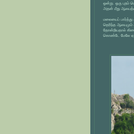
ஒன்று. ஒரு புறம் 
அதன் மீது ஆலயத்
மலையைப் பார்த்த
தெரிந்த ஆலயமும் 
தோன்றியதால் கிடை
கொண்டே மேலே ஏ