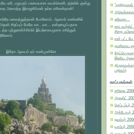
பெரிய ஏரி, மறுபுறம் பசுமையான வயல்வெளி, நடுவில் குன்று
"ஹரிதாசன் எ
தை அமைத்த இராஜசிம்மன் நல்ல ரசிகன்தான்!
அலெக்ஸாவும்
ு சற்றே மலைத்துத்தான் போனோம். ஆனால் கண்ணில்
சுவேகா...
அதன் சிறப்பும் மேலே வா...வா... என்றழைப்பதாக
மை ஃபர்ஸ்ட்
த்த புத்துணர்ச்சியில் இயற்கையழகை ரசித்துக்
சீதை ஃபிளை
றினோம்.
என் பட்டமே 
நமசிவாய ஞா
இதோ ஆலயம் நம் கண்முன்னே
தேப்பெருமாந
இனிய அனு
திருநாவுக்க
பதிகம்)
காப்பகங்கள்
ஜூலை 200
ஆகஸ்ட் 20
செப்டம்பர் 
அக்டோபர் 
நவம்பர் 200
டிசம்பர் 200