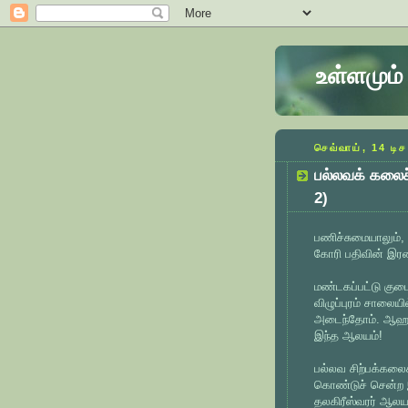
உள்ளமும் 
செவ்வாய், 14 டிச
பல்லவக் கலைச
2)
பணிச்சுமையாலும்,
கோரி பதிவின் இரண
மண்டகப்பட்டு குடை
விழுப்புரம் சால
அடைந்தோம். ஆஹா!
இந்த ஆலயம்!
பல்லவ சிற்பக்கலை
கொண்டுச் சென்ற 
தலகிரீஸ்வரர் ஆலயம்