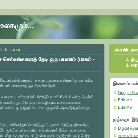
உலகமும்...
பங்களிப்பாள
ம்பர், 2010
் செல்வங்களைத் தேடி ஒரு பயணம் (பாகம் -
இரா.
svp
 இடமாற்றத்தினாலும், காலதாமதமாக பதிவதற்கு மன்னிப்பு
இணைப்புகள
்டாம் பாகத்தை துவக்குகின்றேன்...
Google Ne
வரையை பார்த்தபின் மீண்டும் சுமார் 6 கி.மீ அதே செஞ்சி
Edit-Me
ையில் பயணித்து, அனந்தபுரம் வழியாக பனைமலையை
Edit-Me
 என்ன ஒரு இரம்மியமான சூழலில் அமைந்திருக்கிறது
முந்தைய இ
க்கு முன்னேற்றம் கொடுத்து அதனை அடுத்த நிலைக்கு
Digital Ayu
இராஜசிம்ம பல்லவனின் கற்றளிதான் இந்த பனைமலை
. சிற்பங்களுக்கு மட்டுமல்ல ஓவியத்திற்கும் புகழ் பெற்ற
வானாகி மண