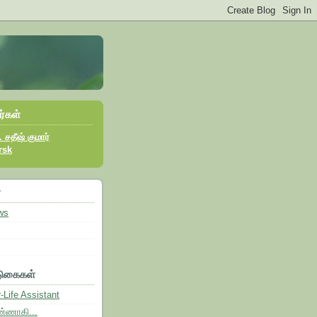
ர்கள்
 சதீஷ் குமார்
rsk
்
ws
டுகைகள்
r-Life Assistant
்ணாகி...