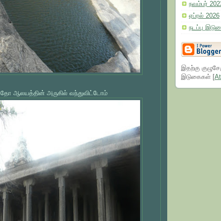
நவம்பர் 202
ஏப்ரல் 2026
நடப்பு இடு
இதற்கு குழுசே
இடுகைகள் [
A
தோ ஆலயத்தின் அருகில் வந்துவிட்டோம்