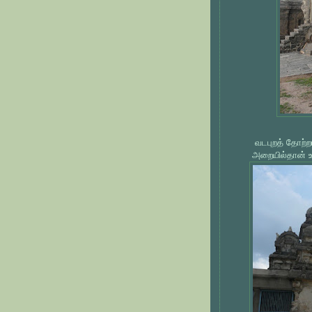
வடபுறத் தோற்றம
அறையில்தான் உம