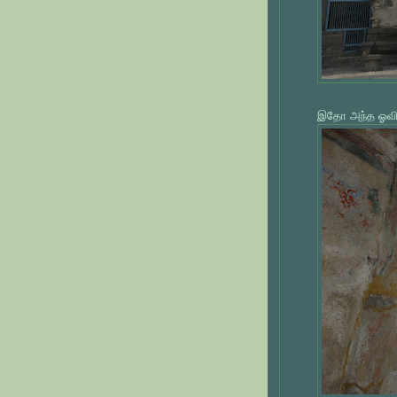
இதோ அந்த ஓவியத