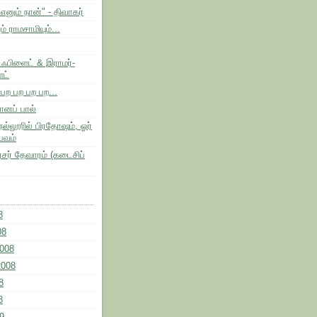
னும் நான்" - திவாகர்
 ராமசாமியும்...
 ஃபிளைட் & இராமர்-
ட்
பற பற பற பற...
னப் பால்
ல்லூரில் பிரதோஷம், ஓர்
பவம்
ரசர் தேவாரம் (கடைசிப்
8
08
2008
2008
8
8