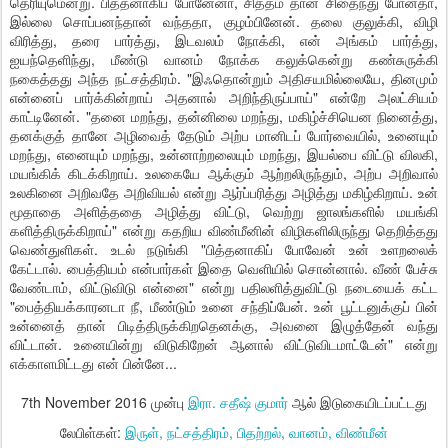
தெரியுமென்று. பித்தனாகிப் போனேனா, சித்தம் தான் சிதைந்து போனதா,
இல்லை சொப்பனந்தான் வந்ததா, குழம்பினேன். தலை குலுக்கி, விழி
விரித்து, தரை பார்த்து, இடவலம் நோக்கி, என் அங்கம் பார்த்து,
ஐயந்தெளிந்து, மீண்டு வானம் நோக்க கலுக்கென்று கண்சுருக்கி
நகைத்தது அந்த நட்சத்திரம். "இஃதொன்றும் அதிசயமில்லையே, தினமும்
என்னைப் பார்க்கின்றாய் அதனால் அறிந்திருப்பாய்" என்றே அலட்சியம்
காட்டினேன். "தனை மறந்து, தன்னிலை மறந்து, மகிழ்ச்சியென நினைத்து,
தனக்குத் தானே அழிவைத் தேடும் அற்ப மானிடப் போர்வையில், உனையும்
மறந்து, எனையும் மறந்து, உன்னாற்றலையும் மறந்து, இயல்பை விட்டு விலகி,
மயங்கிக் கிடக்கிறாய். உலகையே ஆக்கும் ஆற்றலிருந்தும், அற்ப அறிவால்
உலகினை அறிவதே அறிவியல் என்று ஆர்ப்பரித்து அழித்து மகிழ்கிறாய். உன்
மூதாதை அளித்ததை அழித்து விட்டு, வெற்று ஜாலங்களில் மயங்கி
களித்திருக்கிறாய்" என்று கதறிய விண்மீனின் விழிகளிலிருந்து தெறித்தது
வெண்துளிகள். உடல் நடுங்கி "பித்தனாகிப் போவேன் உன் உளறலைக்
கேட்டால். பைத்தியம் என்பார்கள் இதை வெளியில் சொன்னால். வீண் பேச்சு
வேண்டாம், விட்டுவிடு என்னை" என்று பதிலளித்துவிட்டு நடையைக் கட்ட
"பைத்தியக்காரனடா நீ, மீண்டும் உனை சந்திப்பேன். உன் பூட்டனுக்குப் பின்
உன்னைத் தான் பிடித்திருக்கிறதெனக்கு, அவனை இழுத்தேன் வந்து
விட்டான். உனையின்று விடுகிறேன் ஆனால் விட்டுவிடமாட்டேன்" என்று
எக்காளமிட்டது என் பின்னே...
7th November 2016
முன்பு
இரா. சதீஷ் குமார்
ஆல் இடுகையிடப்பட்டது
லேபிள்கள்:
இருள்
நட்சத்திரம்
பிதற்றல்
வானம்
விண்மீன்