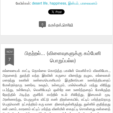
லேபிள்கள்:
desert life
happiness
இன்பம்
பாலைவனம்
0
கருத்துத் தெரிவி
பிதற்றல்... (விளைவுகளுக்கு கம்பேனி
NOV
7
பொறுப்பல்ல)
எல்லையைக் காட்டி தொல்லை கொடுத்த பகலின் வெளிச்சம் விலகியோட,
அதனைத் துரத்தி வந்த இரவின் கருமை விரைந்து தழுவ, எல்லைகள்
மறைந்து உலகின் உண்மையொளியாம் இருளேயென உணர்த்தியதைப்
போன்றதொரு உணர்வு. உலகும், உள்ளமும், பால்வெளியும் பரந்து விரிந்து
படர்ந்து, உள்ளேயும், வெளியேயும் ஒன்றே என உணர்ந்ததைப் போலிருந்த
நேரத்தில் அடித்த குளிர்க் காற்றில் உடல் சிலிர்த்து, இமைகள் மூடி
அண்ணாந்து, பெருமூச்சு விட்டு கண் திறக்கையில், எட்டிப் பார்த்ததொரு
பெருவொளி நட்சத்திரம் கரு வான திரைக்குள்ளிருந்து. துள்ளிக் குதித்தது
என் மனம், காரணம் எட்டிப் பார்த்த விண்மீன் கைதட்டி சொன்னது என்னைத்