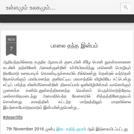
உள்ளமும் உலகமும்...
NOV
பாலை தந்த இன்பம்
7
ஆதியந்தமில்லாத கருநீல ஆகாயக் குடையின் கீழே பொன் துகள்களாலான
கடலின் நடுவிலோர் அலைக்குன்றின் உச்சியிலமர்ந்து பாலொளி பொழியும்
நிலவோடு உரையாடிக் கொண்டிருக்கையில் சில்லென்று தென்றல் வந்தென்
தேகமெங்கும் பரவியானந்த குளிராட்டிய பரவசத்தில் விழிவிரிய சட்டென்று
எட்டிப் பார்த்த விண்மீனொன்றின் திகைப்பால் ஒளிவிழிமீன்கள் வானெங்கும்
முளைக்க கண்டெனுள்ளத்திலானந்த வெள்ளம் பெருக்கெடுத்தோடி
புலங்காகிதமடைந்து அமைதிபெற்ற வேளையில் சித்தத்திலோருதயம்
சொன்னது காலத்தின் கட்டற்ற மாற்றத்திலும் மாறவில்லை
இயற்கையோடுறவாடும் இன்பமின்றுமென்று...
#desertlife
7th November 2016
முன்பு
இரா. சதீஷ் குமார்
ஆல் இடுகையிடப்பட்டது