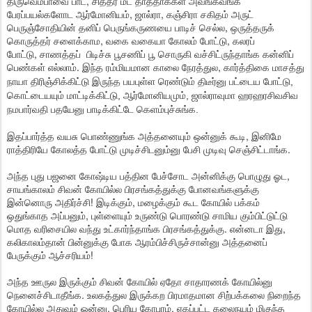
திருவெம்பாவை பாட, சித்தர் மட தாத்தாக்கள் அவங்கவங்க
பேரப்பயல்களோட ஆர்மோனியம், ஜால்ரா, கஞ்சிரா சகிதம் அருட்
பெருஞ்சோதியின் தனிப் பெருங்கருணயை பாடிச் செல்ல, ஒருத்தருக்
கொருத்தர் சளைக்காம, வகை வகையா கோலம் போட்டு, கலரப்
போட்டு, சாணத்தப் பிடிச்சு பூசணிப் பூ சொருகி வச்சிட்ருந்தாங்க கன்னிப்
பெண்கள் எல்லாம். இந்த ரம்மியமான காலை நேரத்துல,
கார்த்திகை மாசத்து
நாயா திரிஞ்சிக்கிட்டு இருந்த பயபுள்ள ரெண்டும் திடீர்னு பட்டைய போட்டு,
கொட்டையயும் மாட்டிக்கிட்டு, ஆர்மோனியமும், ஜால்ராவுமா ஹரஹரசிவசிவ
நமபார்வதி பதயேனு
பாடிக்கிட்டே கெளம்புச்சுங்க.
இதப்பார்த்த வயசு பொண்ணுங்க அத்தனையும் ஒன்னுக் கூடி, இனிமே
ராத்திரியே கோலத்த போட்டு முடிச்சிடனும்னு பேசி முடிவு செஞ்சிட்டாங்க.
அந்த புது பஜனை கோஷ்டிய பத்தின பேச்சோட அன்னிக்கு பொழுது ஓட,
சாயங்காலம் சிவன் கோயில்ல பிரசங்கத்துக்கு போனவங்களுக்கு
இன்னொரு அதிர்ச்சி! இடிக்கும், மழைக்கும் கூட கோயில் பக்கம்
ஒதுங்காத அப்பனும், புள்ளையும் உருண்டு பொரண்டு சாமிய கும்பிட்டுட்டு
மொத வரிசையில வந்து உட்கார்ந்தாங்க பிரசங்கத்துக்கு. என்னடா இது,
கலிகாலம்தான் பின்னுக்கு போக ஆரம்பிச்சிருச்சான்னு அத்தனைப்
பேருக்கும் ஆச்சரியம்!
அந்த ஊருல இருக்கும் சிவன் கோயில் ஏதோ சாதாரணக் கோயில்னு
நெனைச்சிடாதீங்க. உலகத்துல இருக்கற பிரமாதமான சிற்பக்கலை நிறைந்த
கோயில்ல அதுவும் ஒன்னு. பெரிய கோபுரம், ஏகப்பட்ட கலைநயம் மிகுந்த