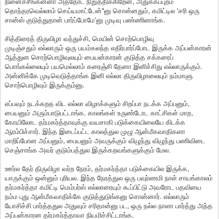
நினைச்சீங்கன்னா அத்தோட நிறுத்திக்கிறேன், அதுக்கப்புறம்
தொந்தரவெல்லாம் செய்யமாட்டேன்"னு சொன்னதும், கமிட்டில 'சரி ஒரு
சான்ஸ் குடுத்துதான் பார்ப்போமே'னு முடிவு பண்ணினாங்க.
சித்திரைத் திருவிழா வந்துச்சி, மெயின் சொற்பொழிவு
முடிஞ்சதும் எல்லாரும் ஒரு பயம்கலந்த எதிர்பார்ப்போட இருக்க அப்பன்காரன்
ஆத்துன சொற்பொழிவுலயும் பையன்காரன் குடுத்த சக்கரைப்
பொங்கல்லையும் பயமெல்லாம் கரைஞ்சி தேனா இனிச்சிது எல்லாருக்கும்.
அன்னிக்கே முடிவெடுத்தாங்க இனி எல்லா திருவிழாலையும் நம்மாளு
சொற்பொழிவும் இருக்கும்னு.
எப்பவும் நடக்கறத விட எல்லா விழாக்களும் சிறப்பா நடக்க அப்பனும்,
பையனும் அரும்பாடுபட்டாங்க. காலங்கள் உருண்டோட காட்சிகள் மாற,
கோயிலோட தர்மகர்த்தாவுக்கு வயசாகி படுக்கையிலையே கிடக்க
ஆரம்பிச்சார். இந்த இடைப்பட்ட காலத்துல முழு ஆன்மீகவாதிகளா
மாறிப்போன அப்பனும், பையனும் அவருக்கும் விழுந்து விழுந்து பணிவிடை
செஞ்சாங்க அவர் குடும்பத்துல இருக்கறவங்களுக்கும் மேல.
ஊர்ல தேர் திருவிழா வர்ற நேரம், தர்மகர்த்தா படுக்கையில இருக்க,
யாருக்கும் ஒன்னும் புரியல. இந்த நேரத்துல ஒரு பவுர்ணமி நாள் சாயங்காலம்
தர்மகர்த்தா கமிட்டி மெம்பர்ஸ் எல்லாரையும் கூப்பிட்டு அவரோட பதவியை
நம்ம புது ஆன்மீகவாதிக்கே குடுத்துடுங்கனு சொன்னார். எல்லாரும்
யோசிச்சி பார்த்ததுல அதுவும் சரிதான்னு பட, ஒரு நல்ல நாளா பார்த்து அந்த
அப்பன்காரன தர்மகர்த்தாவா நியமிச்சிட்டாங்க.