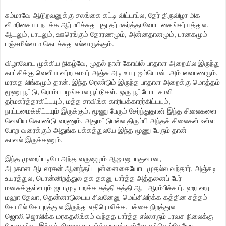
சும்மாவே ஆடுறவனுக்கு சலங்கை கட்டி விட்டாப்ல, தேர் திருவிழா மிக
விமரிசையா நடக்க ஆர்மபிச்சுது புது தர்மகர்த்தாவோட கைங்கர்யத்துல.
ஆடலும், பாடலும், ஊரெங்கும் தோரணமும், அன்னதானமும், பானகமும்
பஞ்சமில்லாம கெடச்சுது எல்லாருக்கும்.
விழாவோட முக்கிய நிகழ்வே, முதல் நாள் கோயில் பாதாள அறையில இருந்து
காட்சிக்கு வெளிய வர்ற சுமார் அஞ்சு அடி உயர ஐம்பொன் அம்பலவாணரும்,
மரகத லிங்கமும் தான். இந்த ரெண்டும் இருந்த பாதாள அறைக்கு மொத்தம்
மூணு பூட்டு, ரொம்ப பழங்கால பூட்டுகள். ஒரு பூட்டோட சாவி
தர்மகர்த்தாகிட்டயும், மத்த சாவிங்க காரியக்காரர்கிட்டயும்,
நாட்டமைக்கிட்டயும் இருக்கும். மூணு பேரும் சேர்ந்துதான் இந்த சிலைகளை
வெளிய கொண்டு வரணும். அதுமட்டுமல்ல திரும்பி அந்தச் சிலைகள் உள்ள
போற வரைக்கும் அதுங்க பக்கத்துலயே இந்த மூணு பேரும் தான்
காவல் இருக்கணும்.
இந்த முறைப்படியே அந்த வருஷமும் ஆஜானுபாகுவான,
அழகான ஆடலரசன் ஆனந்தப் புன்னைகையோட முதல்ல வந்தார், அஞ்சடி
உயரத்துல, பொன்னிறத்துல தக தகனு பார்த்த அத்தனைப் பேர்
மனசுக்குள்ளயும் ஜடாமுடி பறக்க சுத்தி சுத்தி ஆட ஆரம்பிச்சார். ஹர ஹர
மஹா தேவா, தென்னாடுடைய சிவனேனு மெய்சிலிர்க்க கத்தின சத்தம்
கோயில் கோபுரத்துல இருந்து எதிரொலிக்க, பச்சை நிறத்துல
ஜொலி ஜொலிக்க மரகதலிங்கம் வந்தத பார்த்த எல்லாரும் பரவச நிலைக்கு
போனாங்க. இந்தச் சிலைகள பார்க்கறதுக்குன்னே எங்கெங்கேயோ