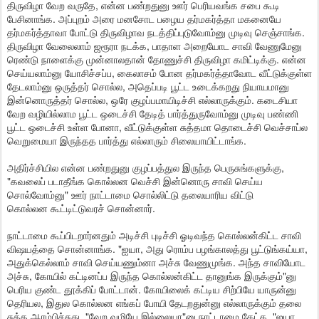
திருவிழா வேற வருதே, என்ன பண்றதுனு ஊர் பெரியவங்க சபை கூடி
பேசினாங்க. அப்புறம் அரை மனசோட பழைய தர்மகர்த்தா மகனையே
தர்மகர்த்தாவா போட்டு திருவிழாவ நடத்திப்புடுவோம்னு முடிவு செஞ்சாங்க.
திருவிழா வேலைலாம் ஜரூரா நடக்க, பாதாள அறையோட சாவி வேணுமேனு
ரெண்டு நாளைக்கு முன்னாலதான் தோணுச்சி திருவிழா கமிட்டிக்கு. என்ன
செய்யலாம்னு யோசிச்சப்ப, கைலாசம் போன தர்மகர்த்தாவோட வீட்டுக்குள்ள
தேடலாம்னு ஒருத்தர் சொல்ல, அதெப்படி பூட்ட உடைக்கறது நியாயமானு
இன்னொருத்தர் சொல்ல, ஒரே குழப்பமாயிடிச்சி எல்லாருக்கும். கடைசியா
வேற வழியில்லாம பூட்ட ஒடைச்சி தேடித் பார்த்துருவோம்னு முடிவு பண்ணி
பூட்ட ஒடைச்சி உள்ள போனா, வீட்டுக்குள்ள சுத்தமா தொடைச்சி வெச்சாப்ல
வெறுமையா இருந்தத பார்த்து எல்லாரும் சிலையாயிட்டாங்க.
அதிர்ச்சியில என்ன பண்றதுனு குழப்பத்துல இருந்த பெருசுங்களுக்கு,
"கவலைப் படாதீங்க கொல்லன வெச்சி இன்னொரு சாவி செய்ய
சொல்வோம்னு" ஊர் நாட்டாமை சொல்லிட்டு தலையாரிய விட்டு
கொல்லன கூட்டிட்டுவரச் சொன்னார்.
நாட்டாமை கூப்பிடறார்னதும் அடிச்சி புடிச்சி ஓடிவந்த கொல்லன்கிட்ட சாவி
விஷயத்தை சொன்னாங்க. "ஐயா, அது ரொம்ப பழங்காலத்து பூட்டுங்கய்யா,
அதுக்கெல்லாம் சாவி செய்யணும்னா அச்சு வேணுமுங்க. அந்த சாவியோட
அச்சு, கோயில் கட்டினப்ப இருந்த கொல்லன்கிட்ட தானுங்க இருக்கும்"னு
பெரிய குண்ட தூக்கிப் போட்டான். கோயிலைக் கட்டிய சிற்பியே யாருன்னு
தெரியல, இதுல கொல்லன எங்கப் போயி தேடறதுன்னு எல்லாருக்கும் தலை
சுத்த ஆரம்பிச்சுது. "வேற வழியே இல்லையா"னு நாட்டாமை கேட்க, "ஐயா,