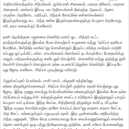
அதிசயிக்கத்தக்க சிற்பங்கள், ஐம்பொன் சிலைகள், மரகத லிங்கம், பாதாள
அறைகள், சுரங்கம் இப்படி பல அதிசயங்கள் நிறைந்த ஆலயம். ஆனா
பாருங்க அதனோட மதிப்பும், அந்தக் கோயில்ல என்னவெல்லாம்
இருக்குங்கறது கூட அந்த ஊர்ல இருக்கறவங்களுக்கு பெருசா தெரியாது.
சரி, நாம கதைக்குப் போவோம்.
தனி ஆவர்த்தன பஜனைல ரெண்டு வாரம் ஓட, சித்தர் கூட்ட
தாத்தாக்களுக்கு இவங்க மேல கொஞ்சம் கருணை வந்து "ஏம்ப்பா தனியா
போறீங்க, சேர்ந்தே வாங்க"னு சொன்னதும் இரும்ப பார்த்த காந்தம் மாதிரி
கப்புனு ஒட்டிக்கிட்டாங்க. சாயங்காலம் பிரசங்கம் நடக்கறப்போ, பேசுறவர்க்கு
பாலும், மத்தவங்களுக்கு சுண்டலும் செஞ்சிக் கொண்டு வந்து குடுத்து ஐஸ்
வெச்சி கொஞ்சம் கொஞ்சமா நல்ல பயலாயிட்டுதுங்க ரெண்டும். இப்படியே
புது ஜோடி வரவோட சிறப்பா முடிஞ்சுது மார்கழி.
அதுக்கப்புறம் பொங்கல், மாசி மகம், பங்குனி உத்திரம்னு
எல்லா திருவிழாக்களையும் சிறப்பா செஞ்சி குடுக்க உதவி செஞ்சுது புது
ஜோடி. இந்த மூணு மாசத்து பெர்பார்மன்ஸ்ல எல்லாருக்கும் இவங்க மேல நல்ல
அபிப்ராயம் வந்துடிச்சி. உள்ளுக்குள்ள லைட்டா சந்தேகம் இருந்தாலும் யாரும்
பெருசா காட்டிக்கல. இந்த கேப்ல, சித்திரைத் திருவிழா கமிட்டி மீட்டிங்ல
"இந்த வருஷ சொற்பொழிவ நானே செய்யட்டுமா"னு நைனா நைசா கேட்க,
அத கேட்ட எல்லாருக்கும் மறுபடியும் ஷாக். இத முன்னாலயே எதிர்பார்த்த
அந்த மனுஷன், "நீங்க வேற யாரையாவது பேச வைக்கணும்னாலும் வைங்க
ஆனா எனக்கும் ஒரு பத்து நிமிஷமாவது குடுங்க. நான் சரியா பேசலைன்னு