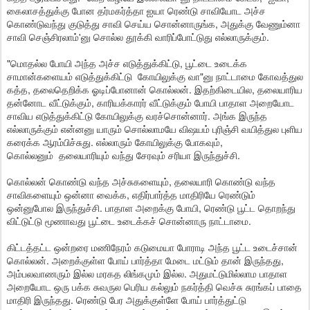
கைலாசத்துக்கு போன தர்மகர்த்தா ஐயா ரெண்டு சாவியோட அச்ச
கொண்டுவந்து குடுத்து சாவி செய்ய சொன்னாருங்க, அதுக்கு வேணும்னா
சாவி செஞ்சிரலாம்'னு சொல்ல தூக்கி வாரிப்போட்டுது எல்லாருக்கும்.
"மொதல்ல போயி அந்த அச்ச எடுத்துக்கிட்டு, பூட்டை உடைக்க
சாமான்களையம் எடுத்துக்கிட்டு கோயிலுக்கு வா"னு நாட்டாமை கோவத்துல
கத்த, தலைதெறிக்க ஓடிப்போனான் கொல்லன். இதற்கிடையில, தலையாரிய
தன்னோட வீட்டுக்கும், காரியக்காரர் வீட்டுக்கும் போயி பாதாள அறையோட
சாவிய எடுத்துக்கிட்டு கோயிலுக்கு வரச்சொன்னார். அங்க இருந்த
எல்லாருக்கும் என்னனு யாரும் சொல்லாமயே விஷயம் புரிஞ்சி வயித்துல புளிய
கரைக்க ஆரம்பிச்சுது. எல்லாரும் கோயிலுக்கு போகவும்,
கொல்லனும் தலையாரியும் வந்து சேரவும் சரியா இருந்துச்சி.
கொல்லன் கொண்டு வந்த அச்சுகளையும், தலையாரி கொண்டு வந்த
சாவிகளையும் ஒன்னா வைக்க, எதிர்பார்த்த மாதிரியே ரெண்டும்
ஒன்னுபோல இருந்துச்சி. பாதாள அறைக்கு போயி, ரெண்டு பூட்ட தொறந்து
விட்டுட்டு மூணாவது பூட்டை உடைக்கச் சொன்னாரு நாட்டாமை.
கிட்டத்தட்ட ஒன்றரை மணிநேரம் கடுமையா போராடி அந்த பூட்ட உடைச்சான்
கொல்லன். அறைக்குள்ள போய் பார்த்தா மேடை மட்டும் தான் இருந்தது,
அம்பலவாணரும் இல்ல மரகத லிங்கமும் இல்ல. அதுமட்டுமில்லாம பாதாள
அறையோட ஒரு பக்க சுவருல பெரிய கல்லும் நகர்த்தி வெச்சு சுரங்கப் பாதை
மாதிரி இருந்தது. ரெண்டு பேர அதுக்குள்ளே போய் பார்த்துட்டு