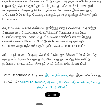
வரச் சொன்னாங்க. அவங்க போயிட்டு வந்து, ஊருக்கு வெளியில இருக்கற
பாழடைஞ்ச தெப்பக்குளத்துல போய் முடியுது அந்த சுரங்கப் பாதைனும்,
உள்ளுக்குள்ள அஞ்சாறு பெரிய பழங்காலப் பெட்டிகள் இருக்குன்னும்,
அதெல்லாம் தொறந்து கெடக்கு, உள்ளுக்குள்ளாற ஒண்ணுமில்லைன்னும்
சொன்னாங்க.
அடி மேல அடி வெச்சு அம்மியை நகர்த்தற மாதிரி எல்லாரையும் ஏமாத்தி
அம்பலவாணர ஆட்டையைப் போட்டுக்கிட்டு போயிட்டானுங்களேனு
பொலம்பினாரு நாட்டாமை. அதுமட்டுமில்லாம சுரங்கப்பாதைல இருந்து
என்னவெல்லாம் ஆட்டைய போட்டுட்டு போனாங்கன்னு ஒன்னும்
தெரியலையேனு மத்தவங்களும் புலம்ப, ஒரே சோகமயமாயிடுச்சி.
சரி, யாரும் யாரையும் குறை சொல்லி பிரயோஜனமில்லை, "சிவன் சொத்து
குல நாசம், அவன் சொத்தை அவனே பார்த்துப்பான்"னு சொல்லிட்டு
நாட்டாமை நடைய கட்ட எல்லாரும் அவர் பின்னாலயே போனாங்க!
25th December 2017
முன்பு
இரா. சதீஷ் குமார்
ஆல் இடுகையிடப்பட்டது
லேபிள்கள்:
sculpture
temple
ஆலயம்
கோயில்
சிற்பம்
சிலை
சிலைத்
திருட்டு
மரகத லிங்கம்