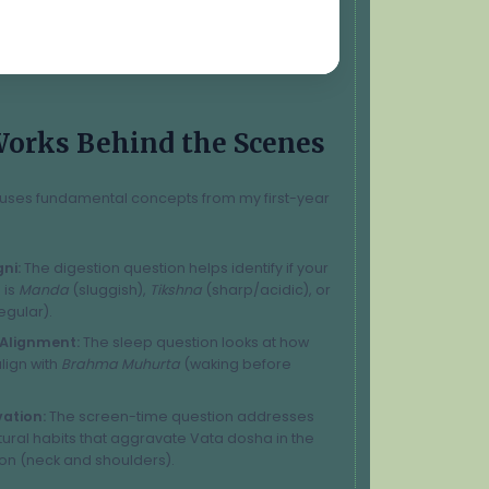
Works Behind the Scenes
uses fundamental concepts from my first-year
ni:
The digestion question helps identify if your
 is
Manda
(sluggish),
Tikshna
(sharp/acidic), or
egular).
Alignment:
The sleep question looks at how
lign with
Brahma Muhurta
(waking before
ation:
The screen-time question addresses
ral habits that aggravate Vata dosha in the
ion (neck and shoulders).