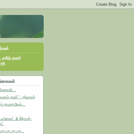
ர்கள்
 சதீஷ் குமார்
rsk
டுகைகள்
்ணாகி...
னும் நான்" - திவாகர்
 ராமசாமியும்...
 ஃபிளைட் & இராமர்-
ட்
பற பற பற பற...