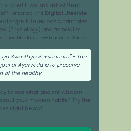
rms, what if we just asked them
el? I created this
Digital Lifestyle
rototype. It takes basic principles
rir
(Physiology) and translates
ctionable, kitchen-based advice.
sya Swasthya Rakshanam" - The
oal of Ayurveda is to preserve
h of the healthy.
ady to see what ancient wisdom
about your modern habits? Try the
 assistant below!