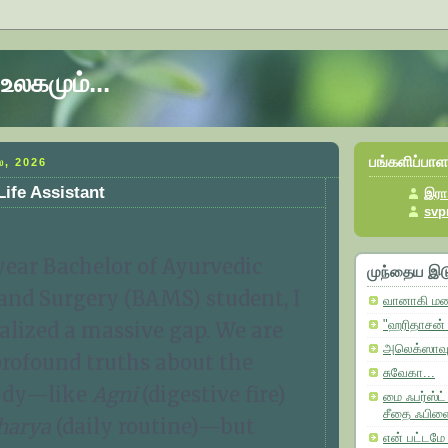
உலகமும்...
பங்களிப்பாள
ல், 2026
Life Assistant
இரா.
svp
-year Bachelor of Ayurvedic
முந்தைய இ
and Surgery (BAMS) student, I
வானாகி மண
alized a massive gap. We are
"ஹரிதாசன் எ
அலெக்ஸாவும்
profound truths about the
சுவேகா...
ody—like
Agni
(digestive fire)
மை ஃபர்ஸ்ட்
சீதை ஃபிளை
harya
(daily routine)—but
என் பட்டமே 