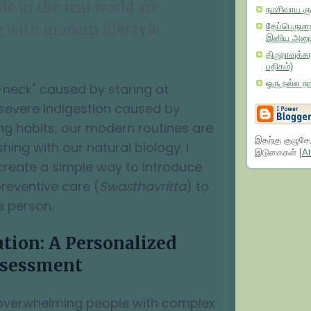
e in the real world are
நமசிவாய ஞா
g with modern lifestyle
தேப்பெருமாந
இனிய அனு
திருநாவுக்க
பதிகம்)
ஒரு நல்ல நாள
neck" caused by staring at
severe indigestion caused by
ing habits, our modern routines are
இதற்கு குழுசே
shing with our natural biology. I
இடுகைகள் [
A
create a simple way to introduce
reventive care (
Swasthavritta
) to
e person.
tion: A Personalized
ssessment
 overwhelming people with complex