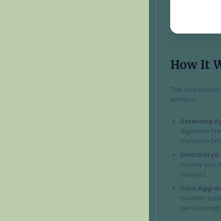
How It 
The quiz above 
syllabus:
Assessing Ag
digestive fire
Vishama
(irr
Dinacharya 
closely you a
sunrise).
Vata Aggrav
modern postu
cervical reg