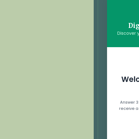
Dig
Discover y
Welc
Answer 3 
receive a