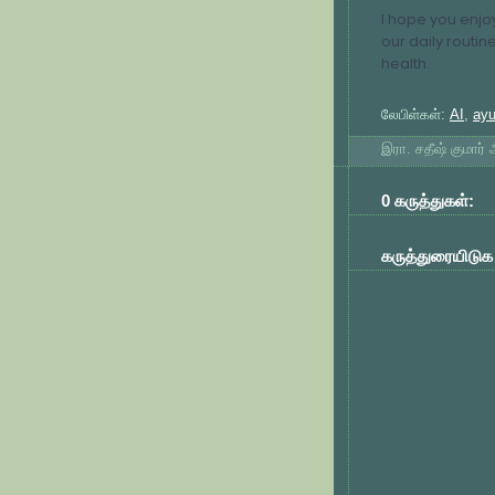
I hope you enjoy
our daily routin
health.
லேபிள்கள்:
AI
,
ayu
இரா. சதீஷ் குமார
0 கருத்துகள்:
கருத்துரையிடுக