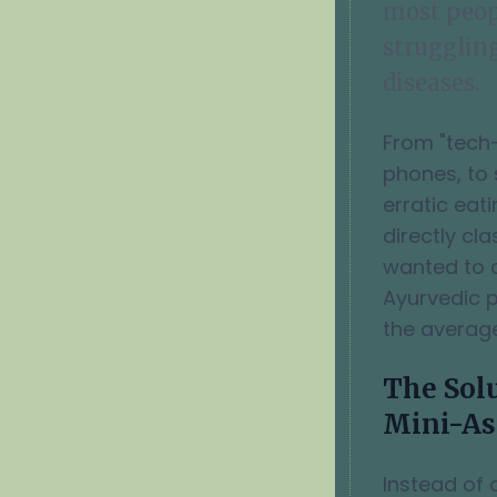
most peopl
strugglin
diseases.
From "tech-
phones, to 
erratic eat
directly cla
wanted to 
Ayurvedic p
the averag
The Solu
Mini-A
Instead of