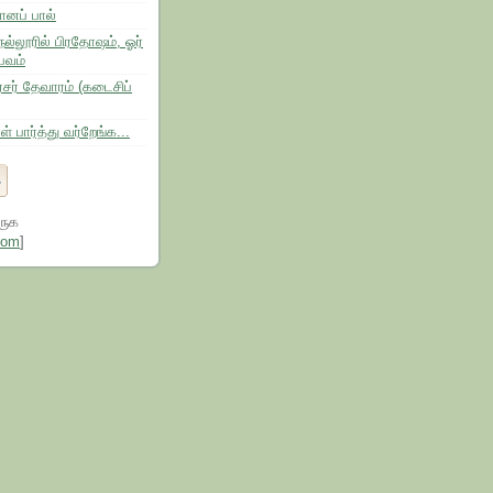
னப் பால்
ல்லூரில் பிரதோஷம், ஓர்
பவம்
ரசர் தேவாரம் (கடைசிப்
் பார்த்து வர்றேங்க...
ருக
tom
]