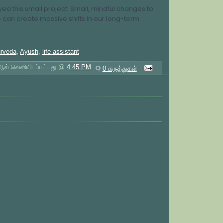
ed this small project! Small, mindful changes to
e can create massive shifts in our long-term
rveda
,
Ayush
,
life assistant
் ஆல் வெளியிடப்பட்டது @
4:45 PM
0 கருத்துகள்