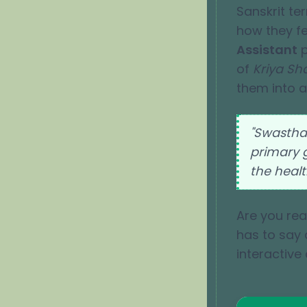
Sanskrit te
how they fe
Assistant
p
of
Kriya Sha
them into a
"Swastha
primary g
the healt
Are you re
has to say 
interactive