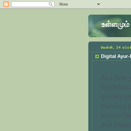
உள்ளமும் 
வெள்ளி, 24 ஏப்ர
Digital Ayur-
As a first
Medicine 
quickly re
learning 
human b
and
Dinac