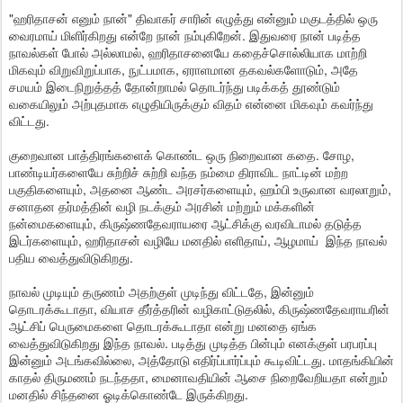
"ஹரிதாசன் எனும் நான்" திவாகர் சாரின் எழுத்து என்னும் மகுடத்தில் ஒரு
வைரமாய் மிளிர்கிறது என்றே நான் நம்புகிறேன். இதுவரை நான் படித்த
நாவல்கள் போல் அல்லாமல், ஹரிதாசனையே கதைச்சொல்லியாக மாற்றி
மிகவும் விறுவிறுப்பாக, நுட்பமாக, ஏராளமான தகவல்களோடும், அதே
சமயம் இடைநிறுத்தத் தோன்றாமல் தொடர்ந்து படிக்கத் தூண்டும்
வகையிலும் அற்புதமாக எழுதியிருக்கும் விதம் என்னை மிகவும் கவர்ந்து
விட்டது.
குறைவான பாத்திரங்களைக் கொண்ட ஒரு நிறைவான கதை. சோழ,
பாண்டியர்களையே சுற்றிச் சுற்றி வந்த நம்மை திராவிட நாட்டின் மற்ற
பகுதிகளையும், அதனை ஆண்ட அரசர்களையும், ஹம்பி உருவான வரலாறும்,
சனாதன தர்மத்தின் வழி நடக்கும் அரசின் மற்றும் மக்களின்
நன்மைகளையும், கிருஷ்ணதேவராயரை ஆட்சிக்கு வரவிடாமல் தடுத்த
இடர்களையும், ஹரிதாசன் வழியே மனதில் எளிதாய், ஆழமாய் இந்த நாவல்
பதிய வைத்துவிடுகிறது.
நாவல் முடியும் தருணம் அதற்குள் முடிந்து விட்டதே, இன்னும்
தொடரக்கூடாதா, வியாச தீர்த்தரின் வழிகாட்டுதலில், கிருஷ்ணதேவராயரின்
ஆட்சிப் பெருமைகளை தொடரக்கூடாதா என்று மனதை ஏங்க
வைத்துவிடுகிறது இந்த நாவல். படித்து முடித்த பின்பும் எனக்குள் பரபரப்பு
இன்னும் அடங்கவில்லை, அத்தோடு எதிர்ப்பார்ப்பும் கூடிவிட்டது. மாதங்கியின்
காதல் திருமணம் நடந்ததா, மைனாவதியின் ஆசை நிறைவேறியதா என்றும்
மனதில் சிந்தனை ஓடிக்கொண்டே இருக்கிறது.