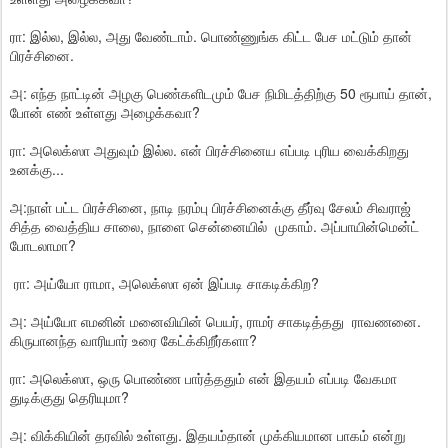
ரா: இல்ல, இல்ல, அது வேண்டாம். பொண்ணுங்க கிட்ட பேச மட்டும் தான்
பிரச்சினை.
அ: எந்த நாட்டின் அழகு பெண்களிடமும் பேச நிமிடத்திற்கு 50 ரூபாய் தான்,
போன் எண் உள்ளது அழைக்கவா?
ரா: அலெக்ஸா அதுவும் இல்ல. என் பிரச்சினைய எப்படி புரிய வைக்கிறது
உனக்கு...
அ:நாள் பட்ட பிரச்சினை, நாடி நரம்பு பிரச்சினைக்கு தீர்வு சேலம் சிவராஜ்
சித்த வைத்திய சாலை, நாளை சென்னையில் முகாம். அப்பாயின்மென்ட்
போடலாமா?
ரா: அய்யோ ராமா, அலெக்ஸா ஏன் இப்படி சாகடிக்கிற?
அ: அய்யோ எமனின் மனைவியின் பெயர், ராமர் சாகடித்தது ராவணனை.
கிருபானந்த வாரியார் உரை கேட்க்கிறீர்களா?
ரா: அலெக்ஸா, ஒரு பொண்ண பார்த்ததும் என் இதயம் எப்படி வேகமா
துடிக்குது தெரியுமா?
அ: விக்கியின் தரவில் உள்ளது. இதயம்தான் முக்கியமான பாகம் என்று