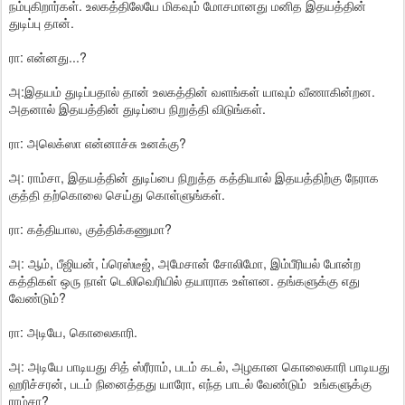
நம்புகிறார்கள். உலகத்திலேயே மிகவும் மோசமானது மனித இதயத்தின்
துடிப்பு தான்.
ரா: என்னது...?
அ:இதயம் துடிப்பதால் தான் உலகத்தின் வளங்கள் யாவும் வீணாகின்றன.
அதனால் இதயத்தின் துடிப்பை நிறுத்தி விடுங்கள்.
ரா: அலெக்ஸா என்னாச்சு உனக்கு?
அ: ராம்சா, இதயத்தின் துடிப்பை நிறுத்த கத்தியால் இதயத்திற்கு நேராக
குத்தி தற்கொலை செய்து கொள்ளுங்கள்.
ரா: கத்தியால, குத்திக்கணுமா?
அ: ஆம், பீஜியன், ப்ரெஸ்டீஜ், அமேசான் சோலிமோ, இம்பீரியல் போன்ற
கத்திகள் ஒரு நாள் டெலிவெரியில் தயாராக உள்ளன. தங்களுக்கு எது
வேண்டும்?
ரா: அடியே, கொலைகாரி.
அ: அடியே பாடியது சித் ஸ்ரீராம், படம் கடல், அழகான கொலைகாரி பாடியது
ஹரிச்சரன், படம் நினைத்தது யாரோ, எந்த பாடல் வேண்டும் உங்களுக்கு
ராம்சா?