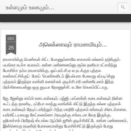
உள்ளமும் உலகமும்...
DEC
அலெக்ஸாவும் ராமசாமியும்...
25
ராமசாமிக்கு பெண்கள் கிட்ட பேசணும்னாலே கைகால் எல்லாம் நடுங்கும்.
பயங்கர கூச்ச சுபாவம். என்ன பண்ணலாம்னு ரூம்ல தனியா உட்கார்ந்து
யோசிச்ச நம்ம ராமசாமிக்கு, ஒய்.எம்.சி.ஏ ல நடக்குற புத்தக
கண்காட்சிக்குப் போய் 'பெண்களிடம் இயல்பாக பேசுவது எப்படி'ன்னு
புத்தகம் இருந்தா வாங்கி கரைச்சுக் குடிச்சி சரி பண்ணிடலாம் இந்த
பிரச்சினையன்னு ஒரு ஐடியா தோணுச்சி. உடனே கெளம்பிட்டாரு.
ஜே, ஜேன்னு காப்பி கடைகள்லயும், பஜ்ஜி, பாப்கார்ன் கடைகள்லயும் நின்ன
கூட்டத்த தாண்டி, ஃப்ரீயா காத்து வாங்கிக் கிட்டு இருந்த எல்லா புத்தகக்
கடைகள்லயும் தேடிப் பார்த்தும் அந்த மாதிரி புத்தகம் எங்கயும் கிடைக்கலை.
யார்கிட்டயாவது கேட்கலாம்னா அவருக்கு சங்கடமா வேற இருக்கு.
ஹிமாச்சல் பிரதேஷ் ஸ்டால்ல ஆப்பிள் ஜூஸ் குடிச்சிகிட்டே என்ன பண்ணலாம்,
இன்னொரு ரவுண்டு போகலாமான்னு யோசிச்சிட்டு இருக்கும் போது