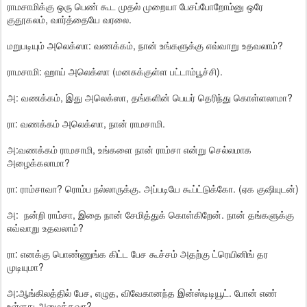
ராமசாமிக்கு ஒரு பெண் கூட முதல் முறையா பேசப்போறோம்னு ஒரே
குதூகலம், வார்த்தையே வரலை.
மறுபடியும் அலெக்ஸா: வணக்கம், நான் உங்களுக்கு எவ்வாறு உதவலாம்?
ராமசாமி: ஹாய் அலெக்ஸா (மனசுக்குள்ள பட்டாம்பூச்சி).
அ: வணக்கம், இது அலெக்ஸா, தங்களின் பெயர் தெரிந்து கொள்ளலாமா?
ரா: வணக்கம் அலெக்ஸா, நான் ராமசாமி.
அ:வணக்கம் ராமசாமி, உங்களை நான் ராம்சா என்று செல்லமாக
அழைக்கலாமா?
ரா: ராம்சாவா? ரொம்ப நல்லாருக்கு. அப்படியே கூப்ட்டுக்கோ. (ஏக குஷியுடன்)
அ: நன்றி ராம்சா, இதை நான் சேமித்துக் கொள்கிறேன். நான் தங்களுக்கு
எவ்வாறு உதவலாம்?
ரா: எனக்கு பொண்ணுங்க கிட்ட பேச கூச்சம் அதற்கு ட்ரெயினிங் தர
முடியுமா?
அ:ஆங்கிலத்தில் பேச, எழுத, விவேகானந்த இன்ஸ்டிடியூட். போன் எண்
உள்ளது அழைக்கவா?