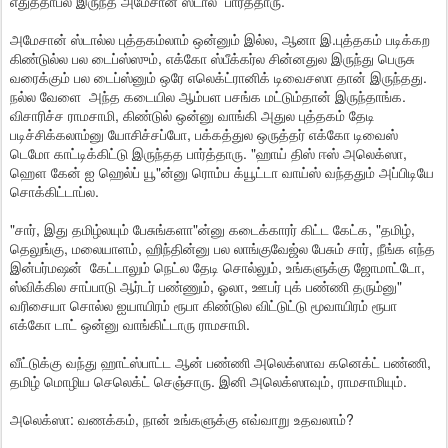
எதுத்தாப்ல இருந்த அமேசான் ஸ்டால பார்த்தாரு.
அமேசான் ஸ்டால்ல புத்தகம்லாம் ஒன்னும் இல்ல, ஆனா இ.புத்தகம் படிக்கற
கிண்டுல்ல பல டைப்ஸ்ஸும், எக்கோ ஸ்பீக்கர்ல சின்னதுல இருந்து பெருசு
வரைக்கும் பல டைப்ஸ்னும் ஒரே எலெக்ட்ரானிக் டிவைசஸா தான் இருந்தது.
நல்ல வேளை அந்த கடையில ஆம்பள பசங்க மட்டும்தான் இருந்தாங்க.
விசாரிச்ச ராமசாமி, கிண்டுல் ஒன்னு வாங்கி அதுல புத்தகம் தேடி
படிச்சிக்கலாம்னு யோசிச்சப்போ, பக்கத்துல ஒருத்தர் எக்கோ டிவைஸ்
டெமோ காட்டிக்கிட்டு இருந்தத பார்த்தாரு. "ஹாய் திஸ் ஈஸ் அலெக்ஸா,
ஹௌ கேன் ஐ ஹெல்ப் யூ"ன்னு ரொம்ப க்யூட்டா வாய்ஸ் வந்ததும் அப்பிடியே
சொக்கிட்டாப்ல.
"சார், இது தமிழ்லயும் பேசுங்களா"ன்னு கடைக்காரர் கிட்ட கேட்க, "தமிழ்,
தெலுங்கு, மலையாளம், ஹிந்தின்னு பல லாங்குவேஜ்ல பேசும் சார், நீங்க எந்த
இன்பர்மஷன் கேட்டாலும் நெட்ல தேடி சொல்லும், உங்களுக்கு ஜோமாட்டோ,
ஸ்விக்கில சாப்பாடு ஆர்டர் பண்ணும், ஓலா, ஊபர் புக் பண்ணி தரும்னு"
வரிசையா சொல்ல ஐயாயிரம் ரூபா கிண்டுல விட்டுட்டு மூவாயிரம் ரூபா
எக்கோ டாட் ஒன்னு வாங்கிட்டாரு ராமசாமி.
வீட்டுக்கு வந்து ஹாட்ஸ்பாட்ட ஆன் பண்ணி அலெக்ஸாவ கனெக்ட் பண்ணி,
தமிழ் மொழிய செலெக்ட் செஞ்சாரு. இனி அலெக்ஸாவும், ராமசாமியும்.
அலெக்ஸா: வணக்கம், நான் உங்களுக்கு எவ்வாறு உதவலாம்?