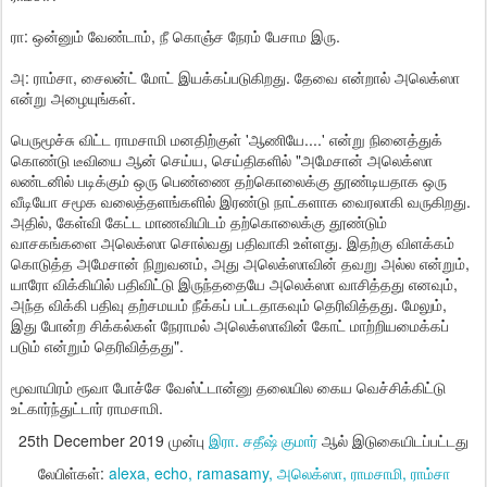
ரா: ஒன்னும் வேண்டாம், நீ கொஞ்ச நேரம் பேசாம இரு.
அ: ராம்சா, சைலன்ட் மோட் இயக்கப்படுகிறது. தேவை என்றால் அலெக்ஸா
என்று அழையுங்கள்.
பெருமூச்சு விட்ட ராமசாமி மனதிற்குள் 'ஆணியே....' என்று நினைத்துக்
கொண்டு டீவியை ஆன் செய்ய, செய்திகளில் "அமேசான் அலெக்ஸா
லண்டனில் படிக்கும் ஒரு பெண்ணை தற்கொலைக்கு தூண்டியதாக ஒரு
வீடியோ சமூக வலைத்தளங்களில் இரண்டு நாட்களாக வைரலாகி வருகிறது.
அதில், கேள்வி கேட்ட மாணவியிடம் தற்கொலைக்கு தூண்டும்
வாசகங்களை அலெக்ஸா சொல்வது பதிவாகி உள்ளது. இதற்கு விளக்கம்
கொடுத்த அமேசான் நிறுவனம், அது அலெக்ஸாவின் தவறு அல்ல என்றும்,
யாரோ விக்கியில் பதிவிட்டு இருந்ததையே அலெக்ஸா வாசித்தது எனவும்,
அந்த விக்கி பதிவு தற்சமயம் நீக்கப் பட்டதாகவும் தெரிவித்தது. மேலும்,
இது போன்ற சிக்கல்கள் நேராமல் அலெக்ஸாவின் கோட் மாற்றியமைக்கப்
படும் என்றும் தெரிவித்தது".
மூவாயிரம் ரூவா போச்சே வேஸ்ட்டான்னு தலையில கைய வெச்சிக்கிட்டு
உட்கார்ந்துட்டார் ராமசாமி.
25th December 2019
முன்பு
இரா. சதீஷ் குமார்
ஆல் இடுகையிடப்பட்டது
லேபிள்கள்:
alexa
echo
ramasamy
அலெக்ஸா
ராமசாமி
ராம்சா